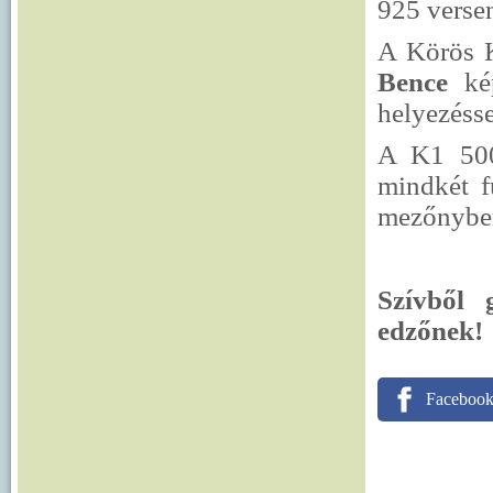
925 versen
A Körös K
Bence
kép
helyezésse
A K1 500
mindkét 
mezőnybe
Szívből 
edzőnek!
Faceboo