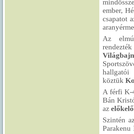
mindössze
ember, Hér
csapatot a
aranyérmet
Az elmúl
rende
Világbaj
Sportszöv
hallgatói
köztük
Ko
A férfi K
Bán Kristó
az
előkelő
Szintén a
Parakenu 