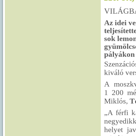
VILÁGB
Az idei v
teljesítet
sok lemo
gyümölcsé
pályákon 
Szenzáció
kiváló ve
A moszkva
1 200 mé
Miklós,
T
„A férfi 
negyedikk
helyet ja