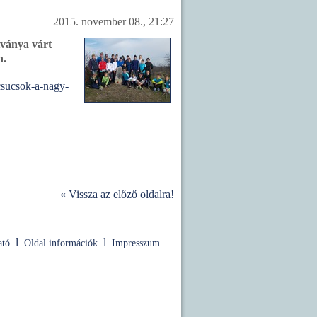
2015. november 08., 21:27
tványa várt
n.
-csucsok-a-nagy-
«
Vissza az előző oldalra!
l
l
ató
Oldal információk
Impresszum