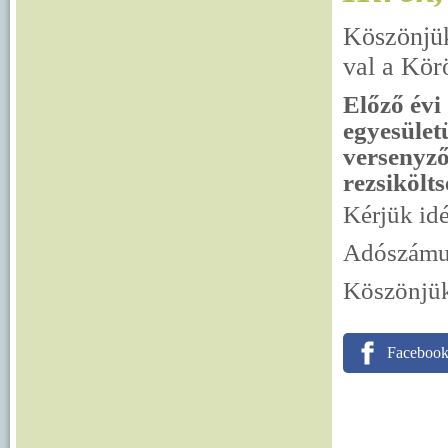
Köszönjük
val a Kör
Előző évi
egyesület
versenyzői
rezsikölts
Kérjük id
Adószámu
Köszönjük
Faceboo