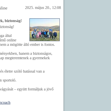
line
2025. május 20., 12:08
k, biztonság!
iztonság!
ga által
című online
nem a mögötte álló ember is fontos.
dményekben, hanem a biztonságos,
t nap megteremtenek a gyermekek
s életre szóló hatással van a
 sportoló.
vágyását – együtt formáljuk a jövő
ncoach