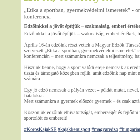
„Etika a sportban, gyermekvédelmi ismeretek” - on
konferencia
Edzőinkkel a jövőt építjük – szakmaiság, emberi értéke
Edzőinkkel a jövőt építjük – szakmaiság, emberi értékek, b
Április 16-án edzőink részt vettek a Magyar Edzők Társasá
szervezett „Etika a sportban, gyermekvédelmi ismeretek” 
konferencián – mert számunkra nemcsak a teljesítmény, ha
Hiszünk benne, hogy a sport valódi ereje nemcsak az ere
tiszta és támogató közegben rejlik, amit edzőink nap min
számára.
Egy jó edző nemcsak a pályán vezet – példát mutat, nevel, é
fiatalokra.
Mert számunkra a gyermek először gyermek – és csak aztán
Köszönjük edzőink elhivatottságát, emberségét és fejlődni 
sportolóit és embereit!
#KorosKajakSE
#kajakkenusport
#magyaredzo
#hungaria