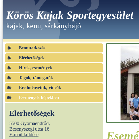
Körös Kajak Sportegyesület
kajak, kenu, sárkányhajó
Bemutatkozás
Elérhetőségek
Hírek, események
Tagok, támogatók
Eredményeink, videók
Események képekben
Elérhetőségek
5500 Gyomaendrőd,
Besenyszegi utca 16
Esemé
E-mail küldése